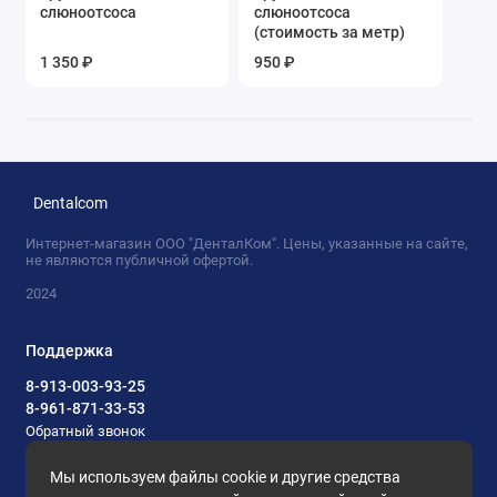
слюноотсоса
слюноотсоса
(стоимость за метр)
1 350 ₽
950 ₽
Dentalcom
Интернет-магазин ООО "ДенталКом". Цены, указанные на сайте,
не являются публичной офертой.
2024
Поддержка
8-913-003-93-25
8-961-871-33-53
Обратный звонок
zakaz@dentalcom54.ru
Мы используем файлы cookie и другие средства
Будни, с 10.00 до 17.00