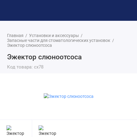
Стоматологические установки
Главная
Установки и аксессуары
Запасные части для стоматологических установок
Эжектор слюноотсоса
Матрасы и подголовники с памятью формы
Эжектор слюноотсоса
Стулья
Код товара: сх78
Светильники для стоматологических
установок
Потолочные светильники
Кронштейны, столики навесные, салфетницы
Запасные части для стоматологических
установок
Показать все