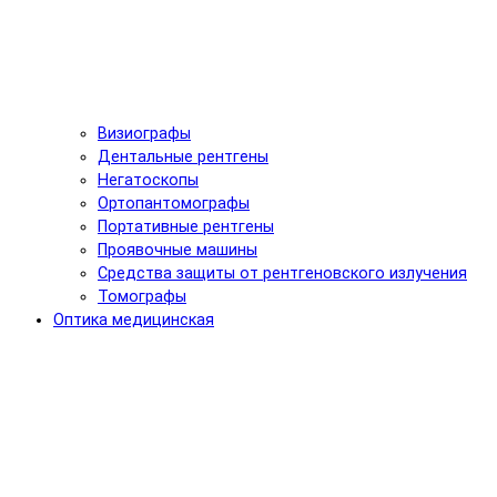
Визиографы
Дентальные рентгены
Негатоскопы
Ортопантомографы
Портативные рентгены
Проявочные машины
Средства защиты от рентгеновского излучения
Томографы
Оптика медицинская